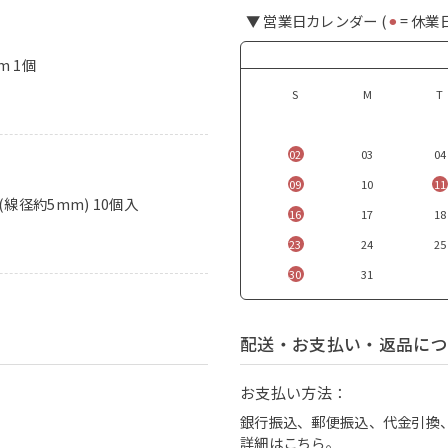
▼ 営業日カレンダー (
⚫︎
= 休業
m 1個
S
M
T
02
03
04
09
10
11
(線径約5mm) 10個入
16
17
18
23
24
25
30
31
配送・お支払い・返品につ
お支払い方法：
銀行振込、郵便振込、代金引換、ク
詳細は
こちら
。