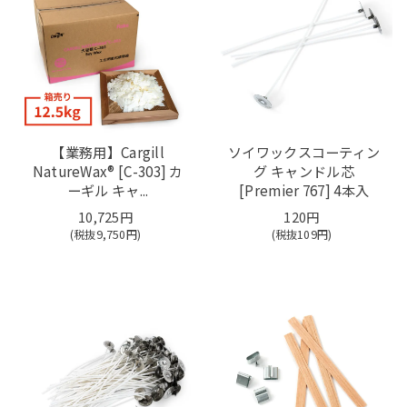
【業務用】Cargill
ソイワックスコーティン
NatureWax®️ [C-303] カ
グ キャンドル芯
ーギル キャ...
[Premier 767] 4本入
10,725円
120円
(税抜
9,750
円)
(税抜
109
円)