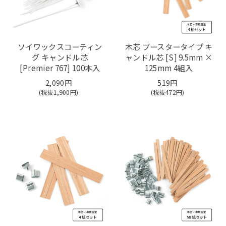
ソイワックスコーティン
木芯 ブースタータイプ キ
グ キャンドル芯
ャンドル芯 [S] 9.5mm ×
[Premier 767] 100本入
125mm 4組入
2,090円
519円
(税抜
1,900
円)
(税抜
472
円)