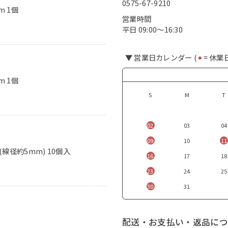
0575-67-9210
m 1個
営業時間
平日 09:00〜16:30
▼ 営業日カレンダー (
⚫︎
= 休業
m 1個
S
M
T
02
03
04
09
10
11
(線径約5mm) 10個入
16
17
18
23
24
25
30
31
配送・お支払い・返品につ