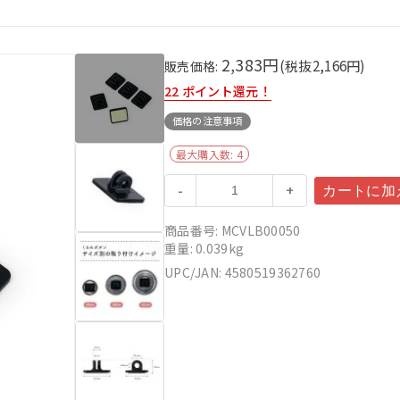
2,383円
(税抜
2,166
円)
販売価格:
22
ポイント還元！
価格の注意事項
最大購入数:
4
-
+
商品番号: MCVLB00050
重量: 0.039kg
UPC/JAN: 4580519362760