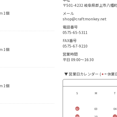
〒501-4232 岐阜県郡上市八幡町
m 1個
メール
shop@craftmonkey.net
電話番号
0575-65-5311
FAX番号
0575-67-9210
m 1個
営業時間
平日 09:00〜16:30
▼ 営業日カレンダー (
⚫︎
= 休業
m 1個
S
M
T
02
03
04
09
10
11