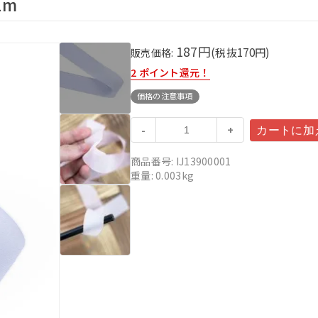
1m
187円
(税抜
170
円)
販売価格:
2
ポイント還元！
価格の注意事項
-
+
商品番号: IJ13900001
重量: 0.003kg