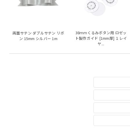
38ｍｍくるみボタン用 ロゼッ
両面サテン ダブルサテン リボ
ト製作ガイド [1mm厚] １レイ
ン 15mm シルバー 1m
ヤ...