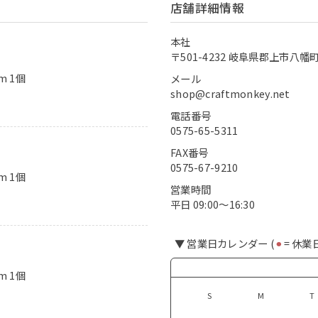
店舗詳細情報
本社
〒501-4232 岐阜県郡上市八幡町
m 1個
メール
shop@craftmonkey.net
電話番号
0575-65-5311
FAX番号
0575-67-9210
m 1個
営業時間
平日 09:00〜16:30
▼ 営業日カレンダー (
⚫︎
= 休業
m 1個
S
M
T