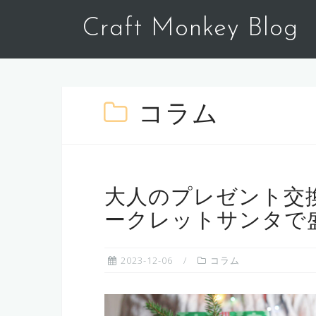
コ
Craft Monkey Blog
ン
テ
ン
ツ
へ
コラム
ス
キ
ッ
プ
大人のプレゼント交
ークレットサンタで
2023-12-06
コラム