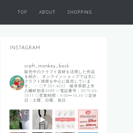
TOP
ABOUT
SHOPPING
INSTAGRAM
craft_monkey_beck
販売中のクラフト資材を活用した作品
を紹介。
オンラインショップでは主に
クラフト雑貨を中心に販売していま
す。
・
◇〒501-4232 岐阜県郡上市
八幡町初音4389
◇電話番号：0575-65-
5311
◇営業時間：9:00〜16:30
◇定休
日：土曜、日曜、祝日