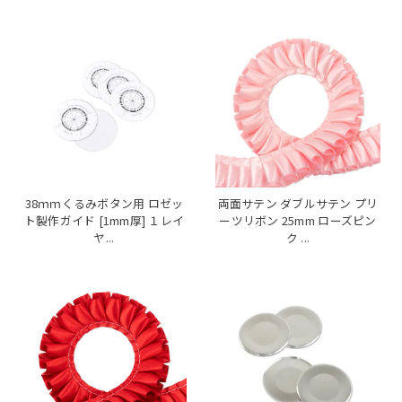
38ｍｍくるみボタン用 ロゼッ
両面サテン ダブルサテン プリ
ト製作ガイド [1mm厚] １レイ
ーツリボン 25mm ローズピン
ヤ...
ク ...