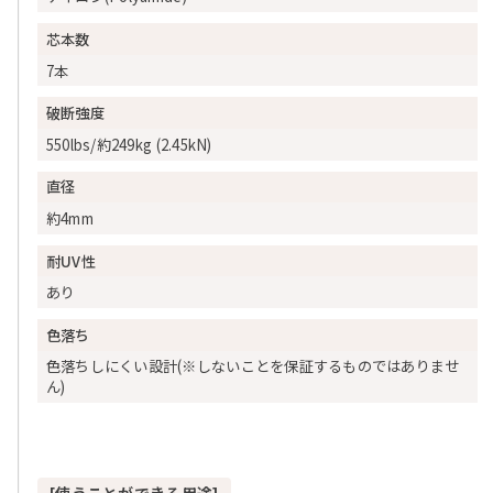
芯本数
7本
破断強度
550lbs/約249kg (2.45kN)
直径
約4mm
耐UV性
あり
色落ち
色落ちしにくい設計(※しないことを保証するものではありませ
ん)