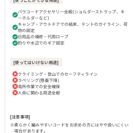
[使うことができる用途]
パラコードアクセサリー全般(ショルダーストラップ、キ
ーホルダーなど)
キャンプ・アウトドアでの結束、テントのガイライン、荷
物の固定
日用品の補修・代用ロープ
釣りや水辺でのギア固定
[使ってはいけない用途]
クライミング・登山でのセーフティライン
ラペリング(懸垂下降)
高所作業での安全確保
人命に関わる用途全般
[注意事項]
※柔らかく編みやすいコードをお求めの方にはやや扱いにくい
場合があります。