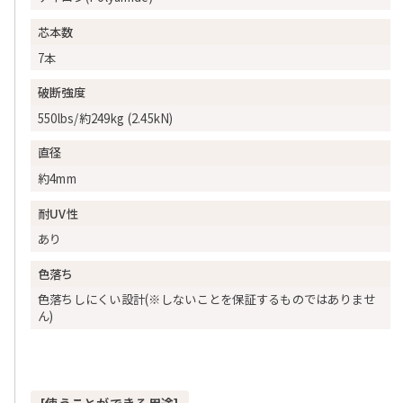
芯本数
7本
破断強度
550lbs/約249kg (2.45kN)
直径
約4mm
耐UV性
あり
色落ち
色落ちしにくい設計(※しないことを保証するものではありませ
ん)