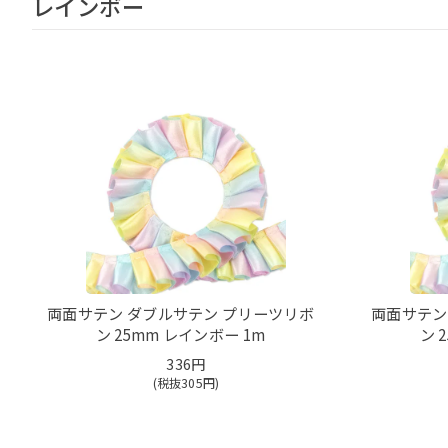
レインボー
両面サテン ダブルサテン プリーツリボ
両面サテン
ン 25mm レインボー 1m
ン 
336円
(税抜
305
円)