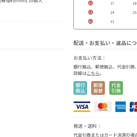
(線径約5mm) 10個入
16
17
18
23
24
25
30
31
配送・お支払い・返品につ
お支払い方法：
銀行振込、郵便振込、代金引換、ク
詳細は
こちら
。
発送・送料：
代金引換またはカード決済の場