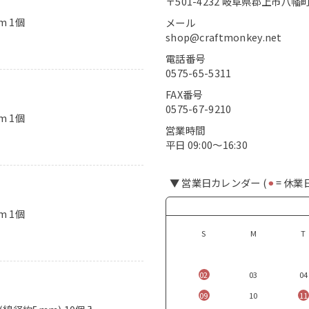
〒501-4232 岐阜県郡上市八幡町
m 1個
メール
shop@craftmonkey.net
電話番号
0575-65-5311
FAX番号
0575-67-9210
m 1個
営業時間
平日 09:00〜16:30
▼ 営業日カレンダー (
⚫︎
= 休業
m 1個
S
M
T
02
03
04
09
10
11