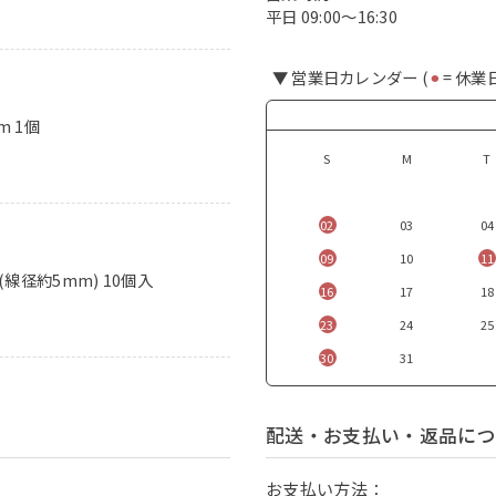
平日 09:00〜16:30
▼ 営業日カレンダー (
⚫︎
= 休業
m 1個
S
M
T
02
03
04
09
10
11
(線径約5mm) 10個入
16
17
18
23
24
25
30
31
配送・お支払い・返品につ
お支払い方法：