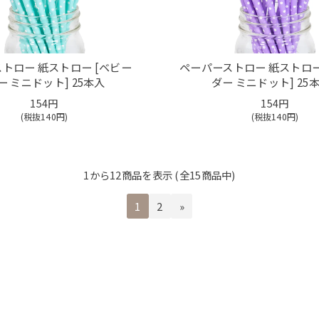
トロー 紙ストロー [ベビー
ペーパーストロー 紙ストロー
ー ミニドット] 25本入
ダー ミニドット] 25
154円
154円
(税抜
140
円)
(税抜
140
円)
1
から
12
商品を表示 (全
15
商品中)
1
2
»