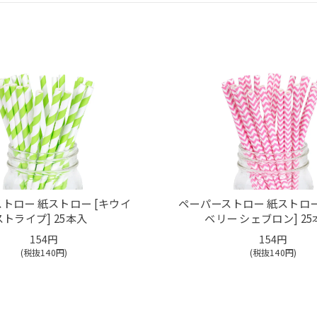
トロー 紙ストロー [キウイ
ペーパーストロー 紙ストロー
ストライプ] 25本入
ベリー シェブロン] 25
154円
154円
(税抜
140
円)
(税抜
140
円)