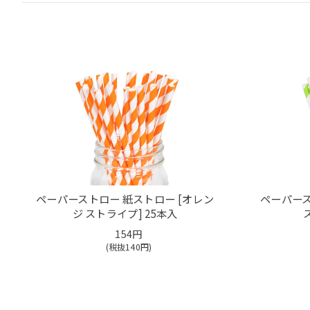
ペーパーストロー 紙ストロー [オレン
ペーパース
ジ ストライプ] 25本入
154円
(税抜
140
円)