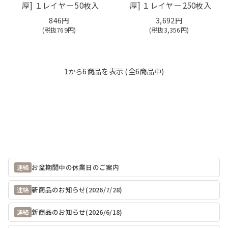
厚] １レイヤー 50枚入
厚] １レイヤー 250枚入
846円
3,692円
(税抜
769
円)
(税抜
3,356
円)
1
から
6
商品を表示 (全
6
商品中)
お盆期間中の休業日のご案内
連絡
新商品のお知らせ(2026/7/28)
連絡
新商品のお知らせ(2026/6/18)
連絡