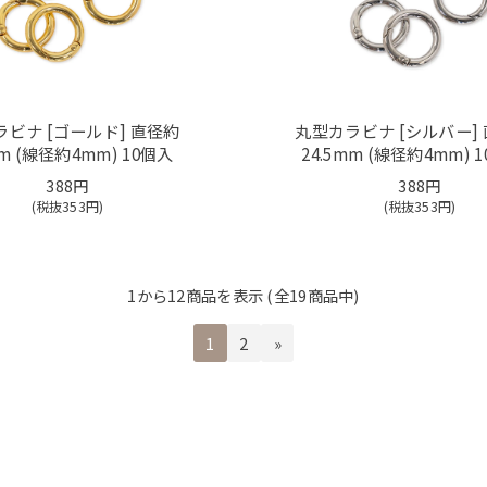
ビナ [ゴールド] 直径約
丸型カラビナ [シルバー]
mm (線径約4mm) 10個入
24.5mm (線径約4mm) 
388円
388円
(税抜
353
円)
(税抜
353
円)
1
から
12
商品を表示 (全
19
商品中)
1
2
»