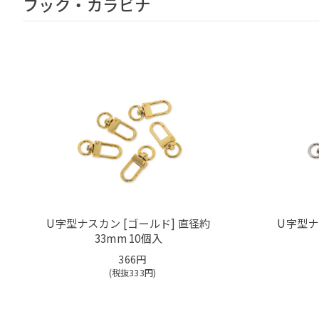
フック・カラビナ
U字型ナスカン [ゴールド] 直径約
U字型ナ
33mm 10個入
366円
(税抜
333
円)