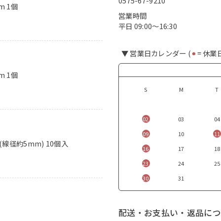
0575-67-9210
m 1個
営業時間
平日 09:00〜16:30
▼ 営業日カレンダー (
⚫︎
= 休業
m 1個
S
M
T
02
03
04
09
10
11
(線径約5mm) 10個入
16
17
18
23
24
25
30
31
配送・お支払い・返品につ