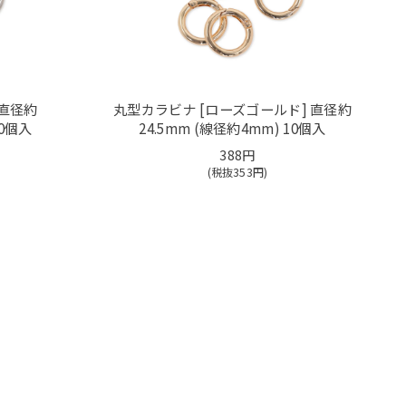
 直径約
丸型カラビナ [ローズゴールド] 直径約
10個入
24.5mm (線径約4mm) 10個入
388円
(税抜
353
円)